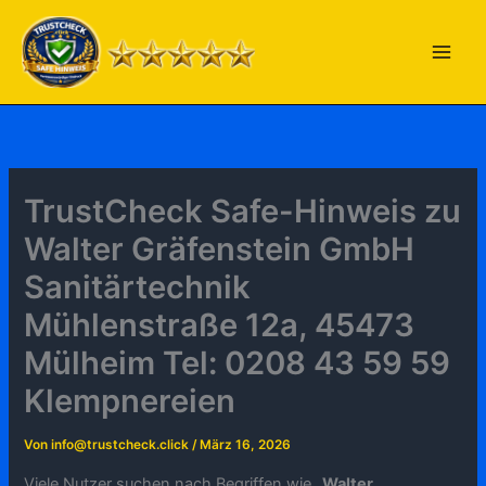
Zum
Inhalt
springen
TrustCheck Safe-Hinweis zu
Walter Gräfenstein GmbH
Sanitärtechnik
Mühlenstraße 12a, 45473
Mülheim Tel: 0208 43 59 59
Klempnereien
Von
info@trustcheck.click
/
März 16, 2026
Viele Nutzer suchen nach Begriffen wie „
Walter