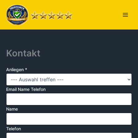
Zum
Inhalt
springen
Kontakt
Anliegen
*
Email Name Telefon
Name
Telefon