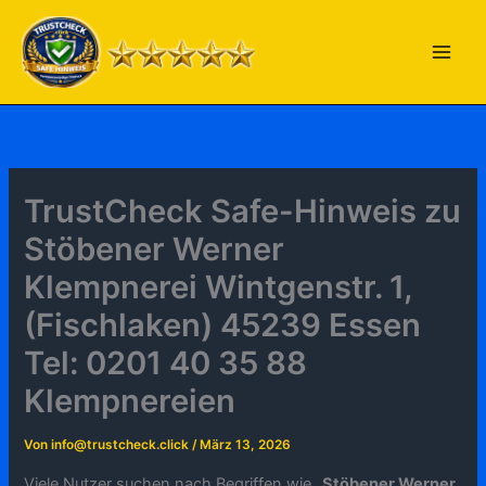
Zum
Inhalt
springen
TrustCheck Safe-Hinweis zu
Stöbener Werner
Klempnerei Wintgenstr. 1,
(Fischlaken) 45239 Essen
Tel: 0201 40 35 88
Klempnereien
Von
info@trustcheck.click
/
März 13, 2026
Viele Nutzer suchen nach Begriffen wie „
Stöbener Werner