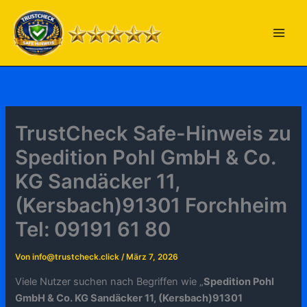
Zum
Inhalt
springen
TrustCheck Safe-Hinweis zu
Spedition Pohl GmbH & Co.
KG Sandäcker 11,
(Kersbach)91301 Forchheim
Tel: 09191 61 80
Von
info@trustcheck.click
/
März 7, 2026
Viele Nutzer suchen nach Begriffen wie „
Spedition Pohl
GmbH & Co. KG Sandäcker 11, (Kersbach)91301