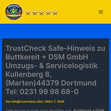
Zum
Inhalt
springen
TrustCheck Safe-Hinweis zu
Buttkereit + DSM GmbH
Umzugs- & Servicelogistik
Kullenberg 8,
(Marten)44379 Dortmund
Tel: 0231 99 98 68-0
Von
info@trustcheck.click
/
März 7, 2026
Viele Nutzer suchen nach Begriffen wie „
Buttkereit + DSM