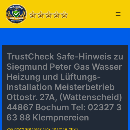
Zum
Inhalt
springen
TrustCheck Safe-Hinweis zu
Siegmund Peter Gas Wasser
Heizung und Lüftungs-
Installation Meisterbetrieb
Ottostr. 27A, (Wattenscheid)
44867 Bochum Tel: 02327 3
63 88 Klempnereien
Von
info@trustcheck.click
/
März 14, 2026