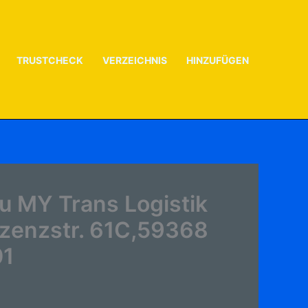
TRUSTCHECK
VERZEICHNIS
HINZUFÜGEN
u MY Trans Logistik
zenzstr. 61C,59368
01