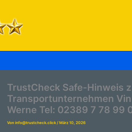
TrustCheck Safe-Hinweis z
Transportunternehmen Vin
Werne Tel: 02389 7 78 99 
Von
info@trustcheck.click
/
März 10, 2026