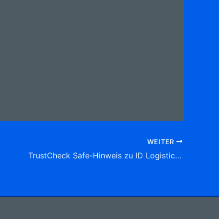
WEITER
TrustCheck Safe-Hinweis zu ID Logistics GmbH Kaltbandstr. 5, (Mitte)44145 Dortmund Tel: 0231 5 45 24-0