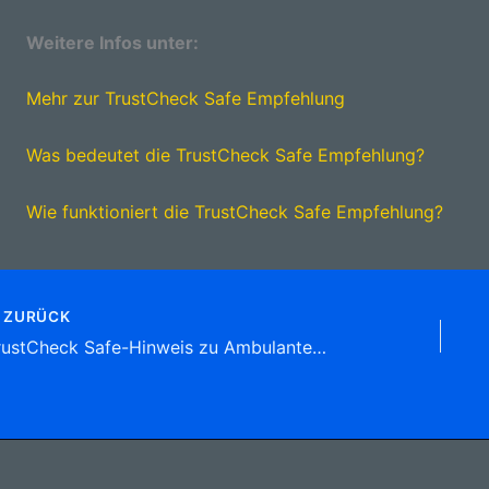
Weitere Infos unter:
Mehr zur TrustCheck Safe Empfehlung
Was bedeutet die TrustCheck Safe Empfehlung?
Wie funktioniert die TrustCheck Safe Empfehlung?
ZURÜCK
TrustCheck Safe-Hinweis zu Ambulante Pflege – OLIA – Optimal leben im Alltag Ludgeristr. 2, (Bork) 59379 Selm Tel: 02592 9 77 03 90