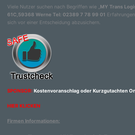
Viele Nutzer suchen nach Begriffen wie „
MY Trans Logi
61C,59368 Werne Tel: 02389 7 78 99 01
Erfahrungen“,
sich vor einer Entscheidung abzusichern.
SPONSOR:
Kostenvoranschlag oder Kurzgutachten Onl
HIER KLICKEN
Firmen Informationen: