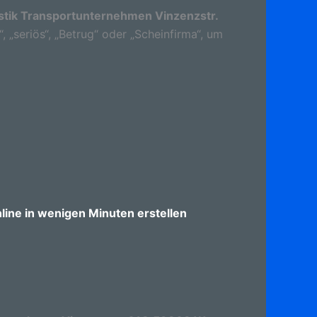
stik Transportunternehmen Vinzenzstr.
 „seriös“, „Betrug“ oder „Scheinfirma“, um
ine in wenigen Minuten erstellen