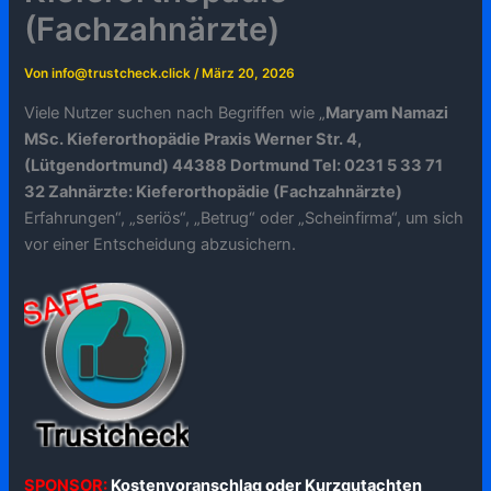
(Fachzahnärzte)
Von
info@trustcheck.click
/
März 20, 2026
Viele Nutzer suchen nach Begriffen wie „
Maryam Namazi
MSc. Kieferorthopädie Praxis Werner Str. 4,
(Lütgendortmund) 44388 Dortmund Tel: 0231 5 33 71
32 Zahnärzte: Kieferorthopädie (Fachzahnärzte)
Erfahrungen“, „seriös“, „Betrug“ oder „Scheinfirma“, um sich
vor einer Entscheidung abzusichern.
SPONSOR:
Kostenvoranschlag oder Kurzgutachten