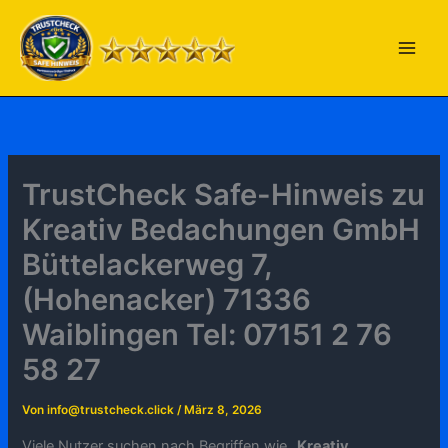
Zum
Inhalt
springen
TrustCheck Safe-Hinweis zu
Kreativ Bedachungen GmbH
Büttelackerweg 7,
(Hohenacker) 71336
Waiblingen Tel: 07151 2 76
58 27
Von
info@trustcheck.click
/
März 8, 2026
Viele Nutzer suchen nach Begriffen wie „
Kreativ