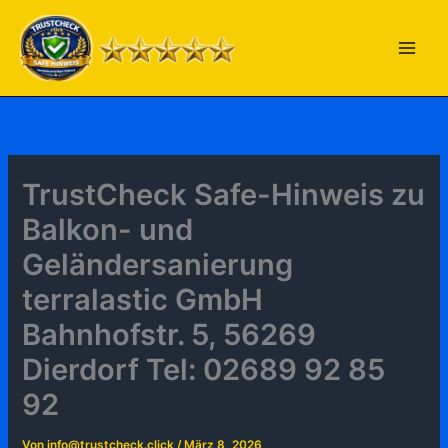
Zum
Inhalt
springen
TrustCheck Safe-Hinweis zu
Balkon- und
Geländersanierung
terralastic GmbH
Bahnhofstr. 5, 56269
Dierdorf Tel: 02689 92 85
92
Von
info@trustcheck.click
/
März 8, 2026