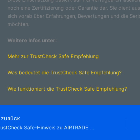
noch eine Zertifizierung oder Garantie dar. Sie dient aus
sich vorab über Erfahrungen, Bewertungen und die Seri
möchten.
Weitere Infos unter:
Mehr zur TrustCheck Safe Empfehlung
Was bedeutet die TrustCheck Safe Empfehlung?
Wie funktioniert die TrustCheck Safe Empfehlung?
ZURÜCK
TrustCheck Safe-Hinweis zu AIRTRADE Damaschkestr. 104, (Trudering) 81825 München Tel: 089 12 39 39 70 Reisebüros