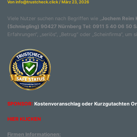
Von
info@trustcheck.click
/
März 23, 2026
Viele Nutzer suchen nach Begriffen wie „
Jochem Reim K
(Schniegling) 90427 Nürnberg Tel: 0911 5 40 06 50 S
Erfahrungen“, „seriös“, „Betrug“ oder „Scheinfirma“, um 
SPONSOR:
Kostenvoranschlag oder Kurzgutachten Onl
HIER KLICKEN
Firmen Informationen: