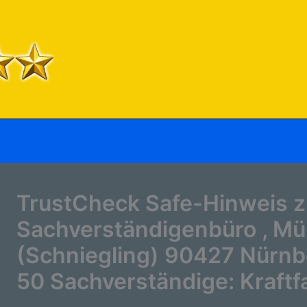
TrustCheck Safe-Hinweis 
Sachverständigenbüro , Mü
(Schniegling) 90427 Nürnbe
50 Sachverständige: Kraft