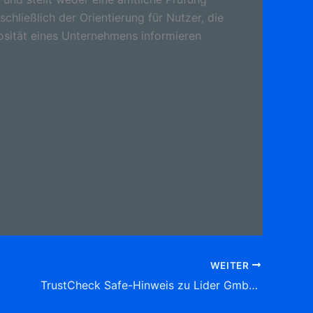
schließlich der Orientierung für Nutzer, die
osität eines Unternehmens informieren
WEITER
TrustCheck Safe-Hinweis zu Lider GmbH , Johann-Classen-Str. 2, 51103 Köln Tel: 0221 88 74 55 64 Sachverständige: Kraftfahrzeuge