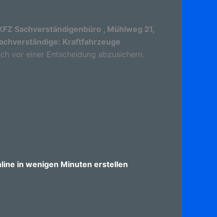
FZ Sachverständigenbüro , Mühlweg 21,
achverständige: Kraftfahrzeuge
sich vor einer Entscheidung abzusichern.
ine in wenigen Minuten erstellen