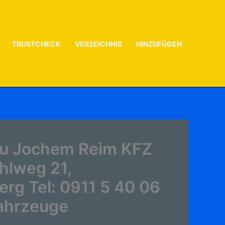
TRUSTCHECK
VERZEICHNIS
HINZUFÜGEN
zu Jochem Reim KFZ
hlweg 21,
rg Tel: 0911 5 40 06
fahrzeuge