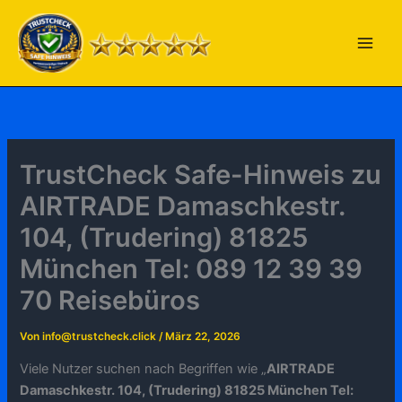
Zum
Inhalt
springen
TrustCheck Safe-Hinweis zu
AIRTRADE Damaschkestr.
104, (Trudering) 81825
München Tel: 089 12 39 39
70 Reisebüros
Von
info@trustcheck.click
/
März 22, 2026
Viele Nutzer suchen nach Begriffen wie „
AIRTRADE
Damaschkestr. 104, (Trudering) 81825 München Tel: