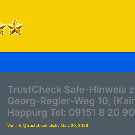
TrustCheck Safe-Hinweis 
Georg-Regler-Weg 10, (Kai
Happurg Tel: 09151 8 20 90
Von
info@trustcheck.click
/
März 20, 2026