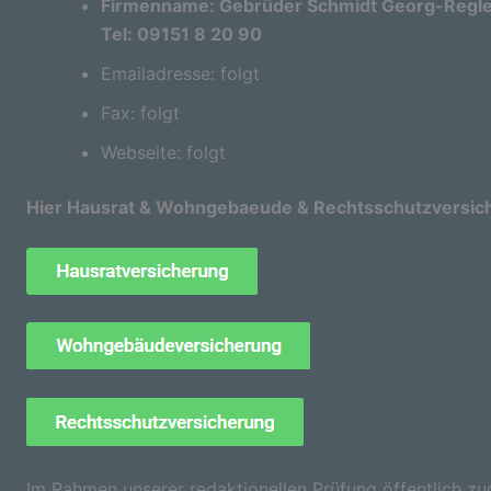
Firmenname: Gebrüder Schmidt Georg-Regle
Tel: 09151 8 20 90
Emailadresse: folgt
Fax: folgt
Webseite: folgt
Hier Hausrat & Wohngebaeude & Rechtsschutzversic
Im Rahmen unserer redaktionellen Prüfung öffentlich zu