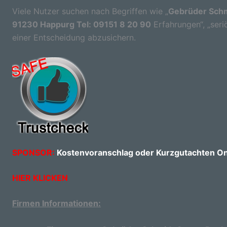
Viele Nutzer suchen nach Begriffen wie „
Gebrüder Schm
91230 Happurg Tel: 09151 8 20 90
Erfahrungen“, „seriö
einer Entscheidung abzusichern.
SPONSOR:
Kostenvoranschlag oder Kurzgutachten Onl
HIER KLICKEN
Firmen Informationen: