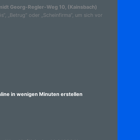
idt Georg-Regler-Weg 10, (Kainsbach)
s“, „Betrug“ oder „Scheinfirma“, um sich vor
ine in wenigen Minuten erstellen