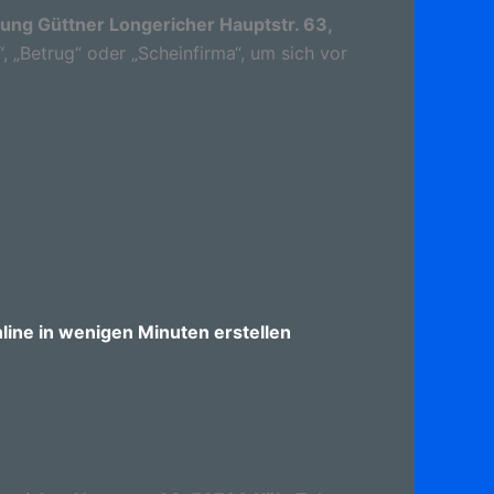
ung Güttner Longericher Hauptstr. 63,
“, „Betrug“ oder „Scheinfirma“, um sich vor
ine in wenigen Minuten erstellen