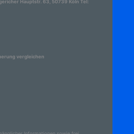
richer Hauptstr. 63, 50739 Köln Tel:
herung vergleichen
gänglicher Informationen sowie frei