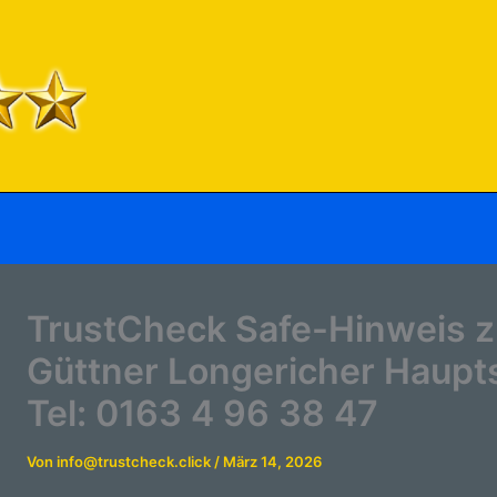
TrustCheck Safe-Hinweis 
Güttner Longericher Haupts
Tel: 0163 4 96 38 47
Von
info@trustcheck.click
/
März 14, 2026