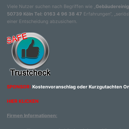
Viele Nutzer suchen nach Begriffen wie „
Gebäudereinig
50739 Köln Tel: 0163 4 96 38 47
Erfahrungen“, „seriös
einer Entscheidung abzusichern.
SPONSOR:
Kostenvoranschlag oder Kurzgutachten Onl
HIER KLICKEN
Firmen Informationen: