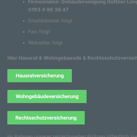
Firmenname: Gebäudereinigung Güttner Longe
0163 4 96 38 47
Emailadresse: folgt
Fax: folgt
Webseite: folgt
Hier Hausrat & Wohngebaeude & Rechtsschutzversic
Im Rahmen unserer redaktionellen Prüfung öffentlich zu