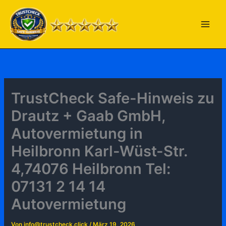
Zum
Inhalt
springen
TrustCheck Safe-Hinweis zu
Drautz + Gaab GmbH,
Autovermietung in
Heilbronn Karl-Wüst-Str.
4,74076 Heilbronn Tel:
07131 2 14 14
Autovermietung
Von
info@trustcheck.click
/
März 19, 2026