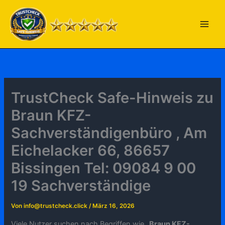
Zum
Inhalt
springen
TrustCheck Safe-Hinweis zu
Braun KFZ-
Sachverständigenbüro , Am
Eichelacker 66, 86657
Bissingen Tel: 09084 9 00
19 Sachverständige
Von
info@trustcheck.click
/
März 16, 2026
Viele Nutzer suchen nach Begriffen wie „
Braun KFZ-