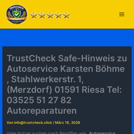
Zum
Inhalt
springen
TrustCheck Safe-Hinweis zu
Autoservice Karsten Böhme
, Stahlwerkerstr. 1,
(Merzdorf) 01591 Riesa Tel:
03525 51 27 82
Autoreparaturen
Von
info@trustcheck.click
/
März 16, 2026
Viele Nutzer suchen nach Begriffen wie „
Autoservice