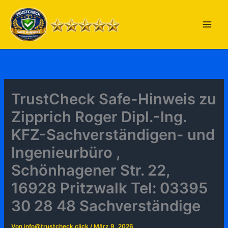
Zum
Inhalt
springen
TrustCheck Safe-Hinweis zu
Zipprich Roger Dipl.-Ing.
KFZ-Sachverständigen- und
Ingenieurbüro ,
Schönhagener Str. 22,
16928 Pritzwalk Tel: 03395
30 28 48 Sachverständige
Von
info@trustcheck.click
/
März 9, 2026