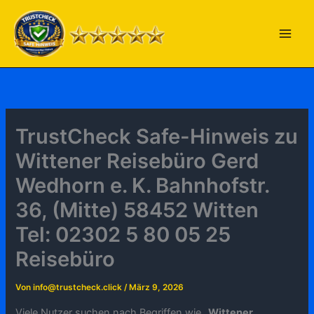
Zum
Inhalt
springen
TrustCheck Safe-Hinweis zu
Wittener Reisebüro Gerd
Wedhorn e. K. Bahnhofstr.
36, (Mitte) 58452 Witten
Tel: 02302 5 80 05 25
Reisebüro
Von
info@trustcheck.click
/
März 9, 2026
Viele Nutzer suchen nach Begriffen wie „
Wittener