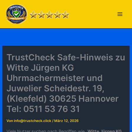
Zum
Inhalt
springen
TrustCheck Safe-Hinweis zu
Witte Jürgen KG
Uhrmachermeister und
Juwelier Scheidestr. 19,
(Kleefeld) 30625 Hannover
Tel: 0511 53 76 31
Von
info@trustcheck.click
/
März 12, 2026
Viele Nutzer suchen nach Begriffen wie „
Witte Jürgen KG