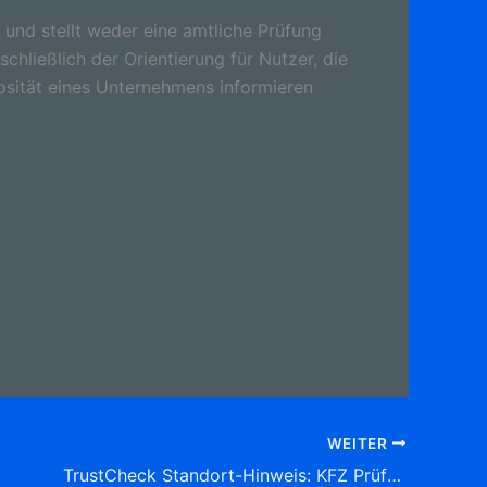
 und stellt weder eine amtliche Prüfung
schließlich der Orientierung für Nutzer, die
osität eines Unternehmens informieren
WEITER
TrustCheck Standort-Hinweis: KFZ Prüfstelle Erkilic Israfil Eisenwerkstr. 0, 58332 Schwelm Tel: 02336 4 74 68 35 Kraftfahrzeugzulassungsstellen Adresse & Informationen