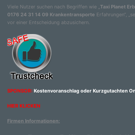
Viele Nutzer suchen nach Begriffen wie „
Taxi Planet Er
0176 24 31 14 09 Krankentransporte
Erfahrungen“, „se
vor einer Entscheidung abzusichern.
SPONSOR:
Kostenvoranschlag oder Kurzgutachten Onl
HIER KLICKEN
Firmen Informationen: