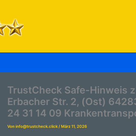
TrustCheck Safe-Hinweis zu
Erbacher Str. 2, (Ost) 642
24 31 14 09 Krankentransp
Von
info@trustcheck.click
/
März 11, 2026