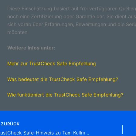
Diese Einschätzung basiert auf frei verfügbaren Quellen
noch eine Zertifizierung oder Garantie dar. Sie dient aus
sich vorab über Erfahrungen, Bewertungen und die Seri
möchten.
Weitere Infos unter:
Mehr zur TrustCheck Safe Empfehlung
Was bedeutet die TrustCheck Safe Empfehlung?
Wie funktioniert die TrustCheck Safe Empfehlung?
ZURÜCK
TrustCheck Safe-Hinweis zu Taxi Kullmann – Oberhausen-Rheinhausen/Waghäusel/Philippsburg Hauptstraße 115, 68794 Oberhausen-Rheinhausen Tel: 07254 65 09 Krankentransporte