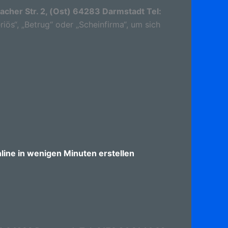
bacher Str. 2, (Ost) 64283 Darmstadt Tel:
riös“, „Betrug“ oder „Scheinfirma“, um sich
ine in wenigen Minuten erstellen