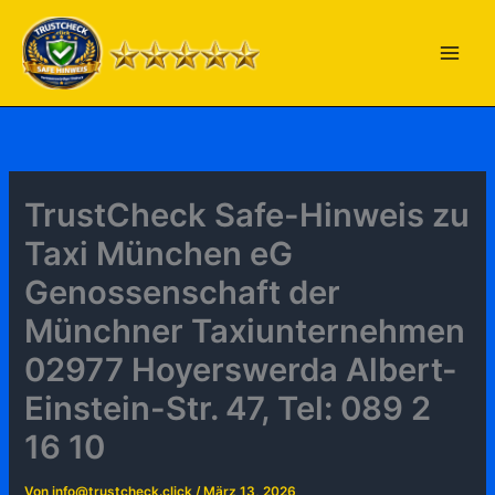
Zum
Inhalt
springen
TrustCheck Safe-Hinweis zu
Taxi München eG
Genossenschaft der
Münchner Taxiunternehmen
02977 Hoyerswerda Albert-
Einstein-Str. 47, Tel: 089 2
16 10
Von
info@trustcheck.click
/
März 13, 2026