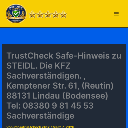
Zum
Inhalt
springen
TrustCheck Safe-Hinweis zu
STEIDL. Die KFZ
Sachverständigen. ,
Kemptener Str. 61, (Reutin)
88131 Lindau (Bodensee)
Tel: 08380 9 81 45 53
Sachverständige
Von
info@trustcheck.click
/
März 7, 2026