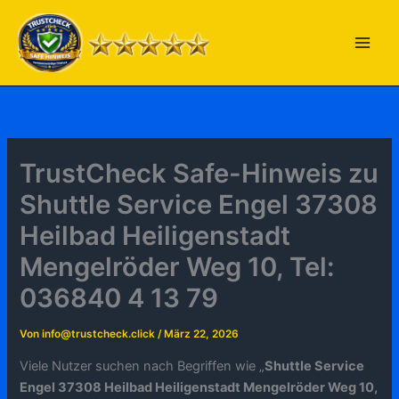
Zum
Inhalt
springen
TrustCheck Safe-Hinweis zu
Shuttle Service Engel 37308
Heilbad Heiligenstadt
Mengelröder Weg 10, Tel:
036840 4 13 79
Von
info@trustcheck.click
/
März 22, 2026
Viele Nutzer suchen nach Begriffen wie „
Shuttle Service
Engel 37308 Heilbad Heiligenstadt Mengelröder Weg 10,