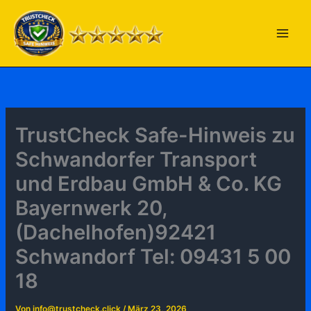
Zum
Inhalt
springen
TrustCheck Safe-Hinweis zu
Schwandorfer Transport
und Erdbau GmbH & Co. KG
Bayernwerk 20,
(Dachelhofen)92421
Schwandorf Tel: 09431 5 00
18
Von
info@trustcheck.click
/
März 23, 2026