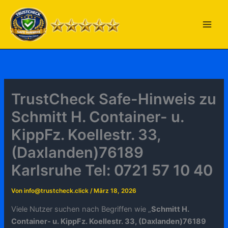
Zum
Inhalt
springen
TrustCheck Safe-Hinweis zu
Schmitt H. Container- u.
KippFz. Koellestr. 33,
(Daxlanden)76189
Karlsruhe Tel: 0721 57 10 40
Von
info@trustcheck.click
/
März 18, 2026
Viele Nutzer suchen nach Begriffen wie „
Schmitt H.
Container- u. KippFz. Koellestr. 33, (Daxlanden)76189