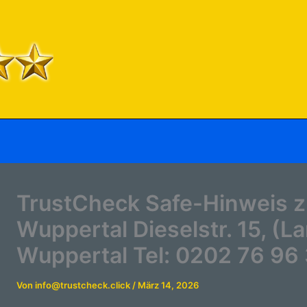
TrustCheck Safe-Hinweis z
Wuppertal Dieselstr. 15, (
Wuppertal Tel: 0202 76 96
Von
info@trustcheck.click
/
März 14, 2026