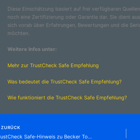
Diese Einschätzung basiert auf frei verfügbaren Quellen
noch eine Zertifizierung oder Garantie dar. Sie dient aus
sich vorab über Erfahrungen, Bewertungen und die Seri
möchten.
Weitere Infos unter:
Mehr zur TrustCheck Safe Empfehlung
Was bedeutet die TrustCheck Safe Empfehlung?
Wie funktioniert die TrustCheck Safe Empfehlung?
ZURÜCK
TrustCheck Safe-Hinweis zu Becker Tours GmbH Bremer Str. 36,21255 Tostedt Tel: 04182 28 11-0