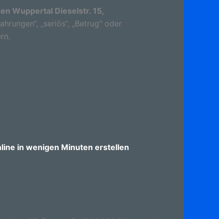
en Wuppertal Dieselstr. 15,
ahrungen“, „seriös“, „Betrug“ oder
rn.
ine in wenigen Minuten erstellen