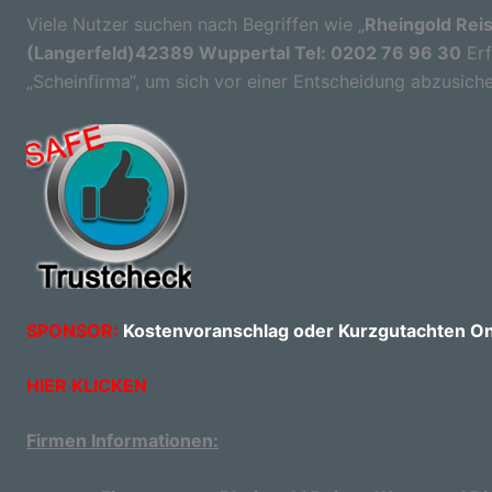
Viele Nutzer suchen nach Begriffen wie „
Rheingold Reis
(Langerfeld)42389 Wuppertal Tel: 0202 76 96 30
Erf
„Scheinfirma“, um sich vor einer Entscheidung abzusiche
SPONSOR:
Kostenvoranschlag oder Kurzgutachten Onl
HIER KLICKEN
Firmen Informationen: