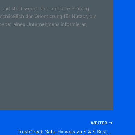
 und stellt weder eine amtliche Prüfung
schließlich der Orientierung für Nutzer, die
osität eines Unternehmens informieren
WEITER
TrustCheck Safe-Hinweis zu S & S Bustouristik Welzow GbR An der Aue 29,Welzow Tel: 035751 1 35 05