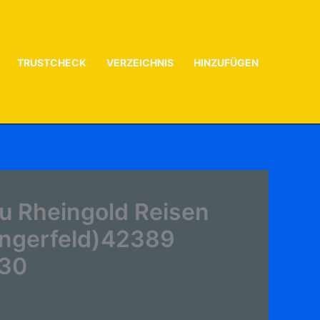
TRUSTCHECK
VERZEICHNIS
HINZUFÜGEN
u Rheingold Reisen
Langerfeld)42389
 30