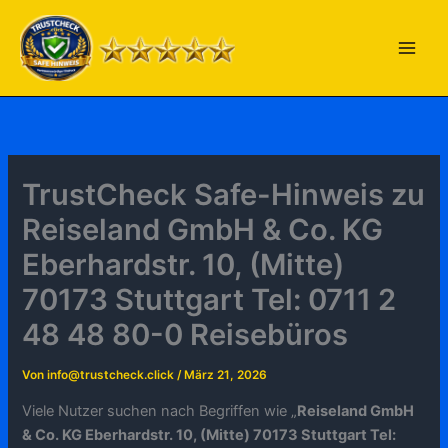
Zum
Inhalt
springen
TrustCheck Safe-Hinweis zu
Reiseland GmbH & Co. KG
Eberhardstr. 10, (Mitte)
70173 Stuttgart Tel: 0711 2
48 48 80-0 Reisebüros
Von
info@trustcheck.click
/
März 21, 2026
Viele Nutzer suchen nach Begriffen wie „
Reiseland GmbH
& Co. KG Eberhardstr. 10, (Mitte) 70173 Stuttgart Tel: