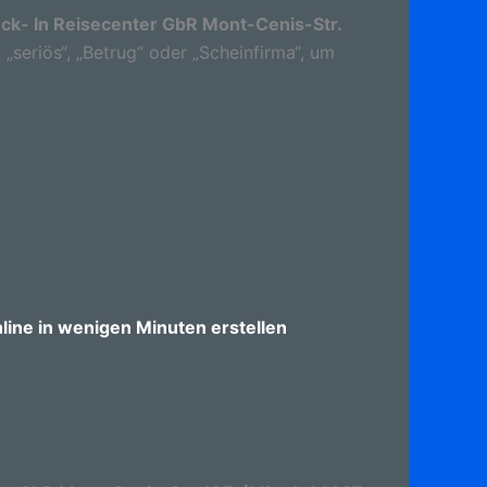
ck- In Reisecenter GbR Mont-Cenis-Str.
 „seriös“, „Betrug“ oder „Scheinfirma“, um
ine in wenigen Minuten erstellen