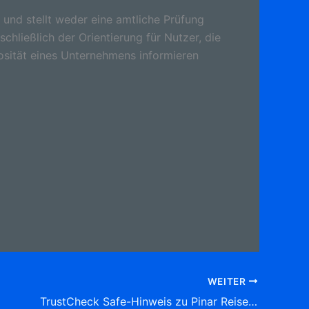
 und stellt weder eine amtliche Prüfung
schließlich der Orientierung für Nutzer, die
osität eines Unternehmens informieren
WEITER
TrustCheck Safe-Hinweis zu Pinar Reisen GmbH & Biletim.de Ebertstr. 24, (Altstadt) 45879 Gelsenkirchen Tel: 0209 20 06 46 Reisebüro