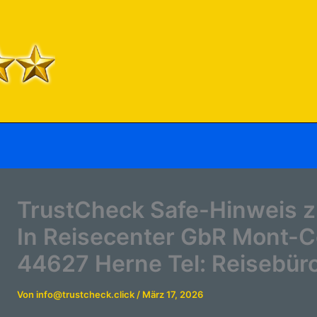
TrustCheck Safe-Hinweis z
In Reisecenter GbR Mont-Cen
44627 Herne Tel: Reisebür
Von
info@trustcheck.click
/
März 17, 2026