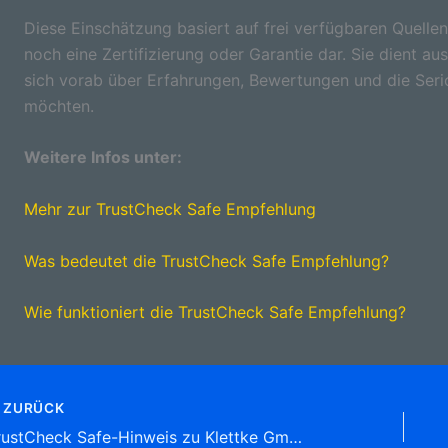
Diese Einschätzung basiert auf frei verfügbaren Quellen
noch eine Zertifizierung oder Garantie dar. Sie dient aus
sich vorab über Erfahrungen, Bewertungen und die Seri
möchten.
Weitere Infos unter:
Mehr zur TrustCheck Safe Empfehlung
Was bedeutet die TrustCheck Safe Empfehlung?
Wie funktioniert die TrustCheck Safe Empfehlung?
ZURÜCK
TrustCheck Safe-Hinweis zu Klettke GmbH, Rudolf Klempnerei Apothekerstr. 16, (Wanne) 44649 Herne Tel: 02325 79 18 81 Klempnereien