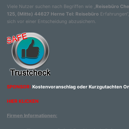
Viele Nutzer suchen nach Begriffen wie „
Reisebüro Che
125, (Mitte) 44627 Herne Tel: Reisebüro
Erfahrungen“,
sich vor einer Entscheidung abzusichern.
SPONSOR:
Kostenvoranschlag oder Kurzgutachten Onl
HIER KLICKEN
Firmen Informationen: