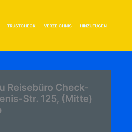
TRUSTCHECK
VERZEICHNIS
HINZUFÜGEN
u Reisebüro Check-
is-Str. 125, (Mitte)
o