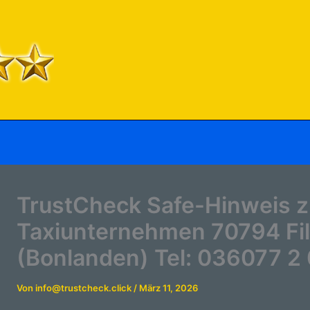
TrustCheck Safe-Hinweis z
Taxiunternehmen 70794 Fild
(Bonlanden) Tel: 036077 2 
Von
info@trustcheck.click
/
März 11, 2026