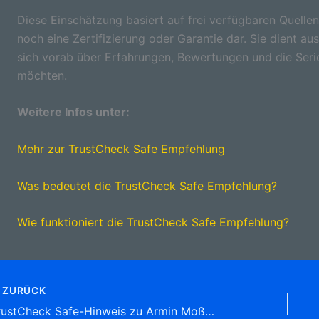
Diese Einschätzung basiert auf frei verfügbaren Quellen
noch eine Zertifizierung oder Garantie dar. Sie dient aus
sich vorab über Erfahrungen, Bewertungen und die Seri
möchten.
Weitere Infos unter:
Mehr zur TrustCheck Safe Empfehlung
Was bedeutet die TrustCheck Safe Empfehlung?
Wie funktioniert die TrustCheck Safe Empfehlung?
ZURÜCK
TrustCheck Safe-Hinweis zu Armin Moßmaier Europcar Agenturpartner Utzenbühl 19, (Villingen)78052 Villingen-Schwenningen Tel: 07721 9 96 86 90 Autovermietung