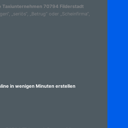
e Taxiunternehmen 70794 Filderstadt
en“, „seriös“, „Betrug“ oder „Scheinfirma“,
ine in wenigen Minuten erstellen