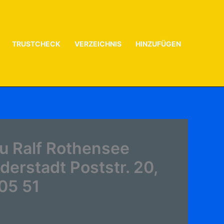
TRUSTCHECK
VERZEICHNIS
HINZUFÜGEN
u Ralf Rothensee
erstadt Poststr. 20,
05 51