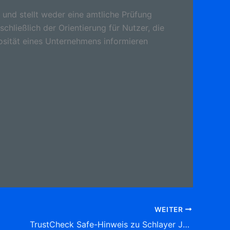
 und stellt weder eine amtliche Prüfung
schließlich der Orientierung für Nutzer, die
osität eines Unternehmens informieren
WEITER
TrustCheck Safe-Hinweis zu Schlayer Jürgen C. Taxi und Mietwagen 44789 Bochum Ehrenfeldstr. 34, (Wiemelhausen) Tel: 0711 7 54 62 61