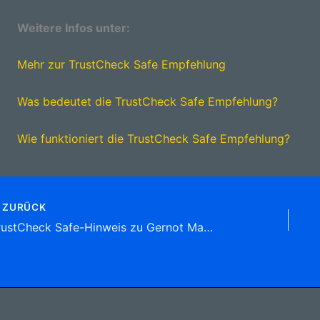
Weitere Infos unter:
Mehr zur TrustCheck Safe Empfehlung
Was bedeutet die TrustCheck Safe Empfehlung?
Wie funktioniert die TrustCheck Safe Empfehlung?
ZURÜCK
TrustCheck Safe-Hinweis zu Gernot Matthes Transporte & Baustoffhandel Eppendorfer Str. 3 C, (Großwaltersdorf)09575 Eppendorf Tel: 037293 6 31