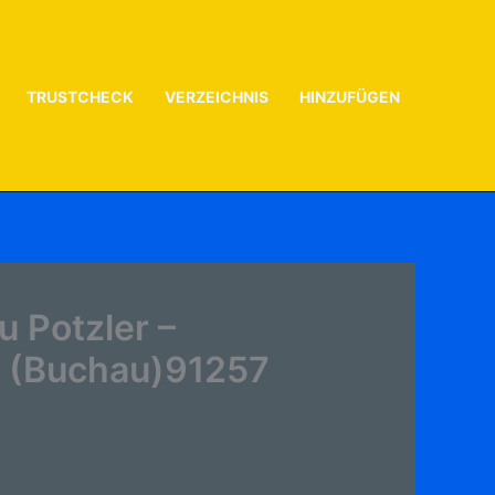
TRUSTCHECK
VERZEICHNIS
HINZUFÜGEN
 Potzler –
, (Buchau)91257