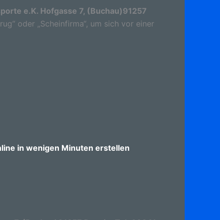
sporte e.K. Hofgasse 7, (Buchau)91257
trug“ oder „Scheinfirma“, um sich vor einer
ine in wenigen Minuten erstellen