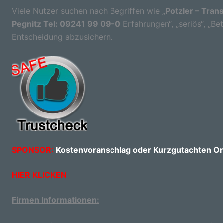
Viele Nutzer suchen nach Begriffen wie „
Potzler – Tran
Pegnitz Tel: 09241 99 09-0
Erfahrungen“, „seriös“, „Be
Entscheidung abzusichern.
SPONSOR:
Kostenvoranschlag oder Kurzgutachten Onl
HIER KLICKEN
Firmen Informationen: