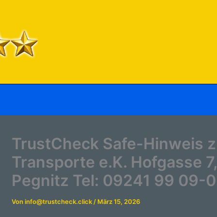
TrustCheck Safe-Hinweis zu
Transporte e.K. Hofgasse 7
Pegnitz Tel: 09241 99 09-0
Von
info@trustcheck.click
/
März 15, 2026