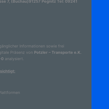
sse 7, (Buchau)91257 Pegnitz Tel: 09241
gänglicher Informationen sowie frei
gitale Präsenz von
Potzler – Transporte e.K.
-0
analysiert.
ichtigt:
lattformen