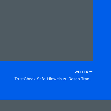
WEITER
TrustCheck Safe-Hinweis zu Resch Transporte GmbH & Co.KG Meederweg 6, (Neida)96484 Meeder Tel: 09566 9 22 80