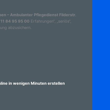
ben – Ambulanter Pflegedienst Filderstr.
711 84 95 95 00
Erfahrungen“, „seriös“,
dung abzusichern.
ine in wenigen Minuten erstellen