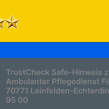
TrustCheck Safe-Hinweis z
Ambulanter Pflegedienst Fi
70771 Leinfelden-Echterdin
95 00