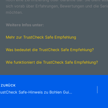
sich vorab über Erfahrungen, Bewertungen und die Seri
möchten.
Weitere Infos unter:
Mehr zur TrustCheck Safe Empfehlung
Was bedeutet die TrustCheck Safe Empfehlung?
Wie funktioniert die TrustCheck Safe Empfehlung?
ZURÜCK
TrustCheck Safe-Hinweis zu Bohlen Guido KFZ-Sachverst. , An der Merch 2, 66557 Illingen Tel: 06825 4 80 40 Sachverständige