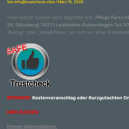
Von
info@trustcheck.click
/
März 15, 2026
Viele Nutzer suchen nach Begriffen wie „
Pflege Fürs Le
29, (Musberg) 70771 Leinfelden-Echterdingen Tel: 0
„Betrug“ oder „Scheinfirma“, um sich vor einer Entschei
SPONSOR:
Kostenvoranschlag oder Kurzgutachten Onl
HIER KLICKEN
Firmen Informationen: