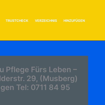
TRUSTCHECK
VERZEICHNIS
HINZUFÜGEN
u Pflege Fürs Leben –
lderstr. 29, (Musberg)
gen Tel: 0711 84 95