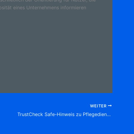
osität eines Unternehmens informieren
WEITER
TrustCheck Safe-Hinweis zu Pflegedienst Lerch Tobias Lerch Gutenzeller Str. 21, 88477 Schwendi Tel: 07353 9 83 96 39