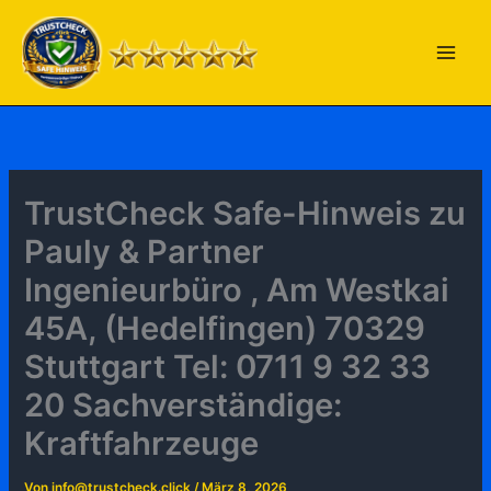
Zum
Inhalt
springen
TrustCheck Safe-Hinweis zu
Pauly & Partner
Ingenieurbüro , Am Westkai
45A, (Hedelfingen) 70329
Stuttgart Tel: 0711 9 32 33
20 Sachverständige:
Kraftfahrzeuge
Von
info@trustcheck.click
/
März 8, 2026