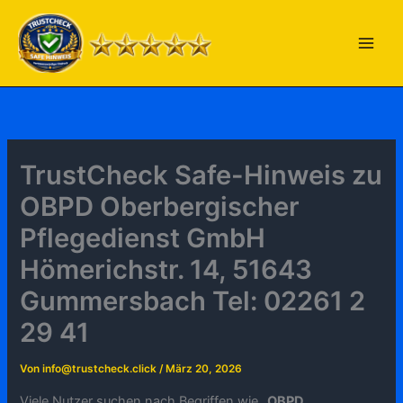
Zum
Inhalt
springen
TrustCheck Safe-Hinweis zu
OBPD Oberbergischer
Pflegedienst GmbH
Hömerichstr. 14, 51643
Gummersbach Tel: 02261 2
29 41
Von
info@trustcheck.click
/
März 20, 2026
Viele Nutzer suchen nach Begriffen wie „
OBPD