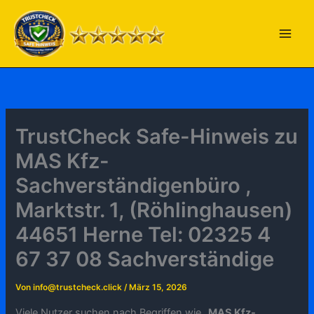
Zum
Inhalt
springen
TrustCheck Safe-Hinweis zu
MAS Kfz-
Sachverständigenbüro ,
Marktstr. 1, (Röhlinghausen)
44651 Herne Tel: 02325 4
67 37 08 Sachverständige
Von
info@trustcheck.click
/
März 15, 2026
Viele Nutzer suchen nach Begriffen wie „
MAS Kfz-