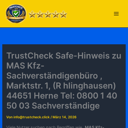
Zum
Inhalt
springen
TrustCheck Safe-Hinweis zu
MAS Kfz-
Sachverständigenbüro ,
Marktstr. 1, (R hlinghausen)
44651 Herne Tel: 0800 1 40
50 03 Sachverständige
Von
info@trustcheck.click
/
März 14, 2026
Viele Nutzer suchen nach Begriffen wie „
MAS Kfz-