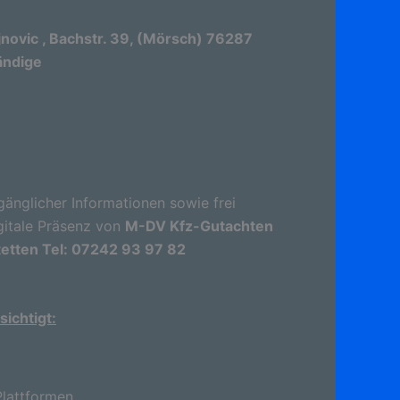
ovic , Bachstr. 39, (Mörsch) 76287
ändige
gänglicher Informationen sowie frei
gitale Präsenz von
M-DV Kfz-Gutachten
tetten Tel: 07242 93 97 82
ichtigt:
lattformen