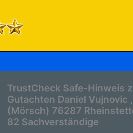
TrustCheck Safe-Hinweis 
Gutachten Daniel Vujnovic ,
(Mörsch) 76287 Rheinstett
82 Sachverständige