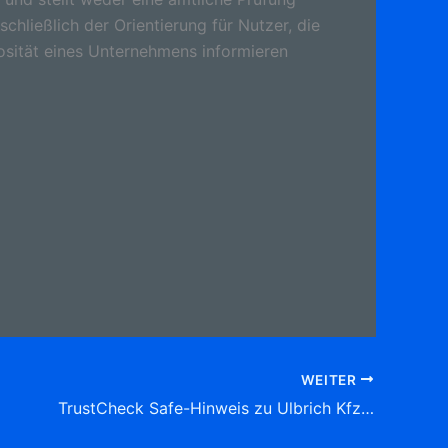
schließlich der Orientierung für Nutzer, die
osität eines Unternehmens informieren
WEITER
TrustCheck Safe-Hinweis zu Ulbrich Kfz-Sachverständigenbüro , Morgenstr. 32, 59423 Unna Tel: 02303 2 26 66 Sachverständige