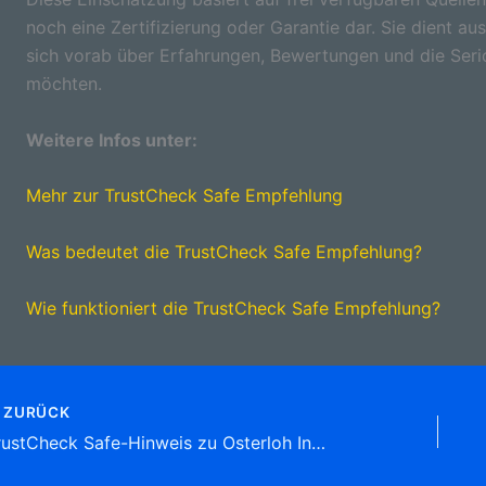
noch eine Zertifizierung oder Garantie dar. Sie dient aus
sich vorab über Erfahrungen, Bewertungen und die Seri
möchten.
Weitere Infos unter:
Mehr zur TrustCheck Safe Empfehlung
Was bedeutet die TrustCheck Safe Empfehlung?
Wie funktioniert die TrustCheck Safe Empfehlung?
ZURÜCK
TrustCheck Safe-Hinweis zu Osterloh Ingenieurbüro KFZ-Sachverständige , Landwehrstr. 88, (Döhren) 30519 Hannover Tel: 0511 8 43 75 73 Sachverständige