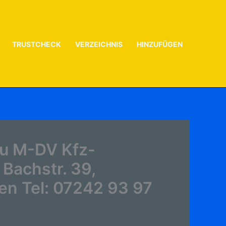
TRUSTCHECK
VERZEICHNIS
HINZUFÜGEN
zu M-DV Kfz-
 Bachstr. 39,
en Tel: 07242 93 97