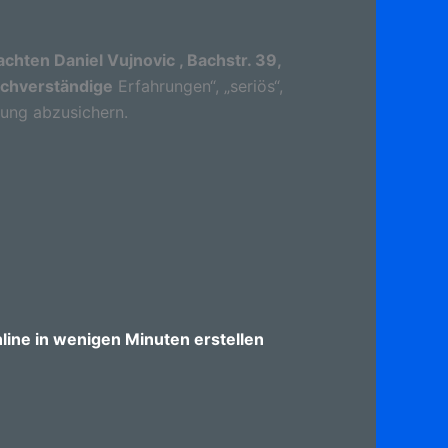
hten Daniel Vujnovic , Bachstr. 39,
achverständige
Erfahrungen“, „seriös“,
dung abzusichern.
ine in wenigen Minuten erstellen