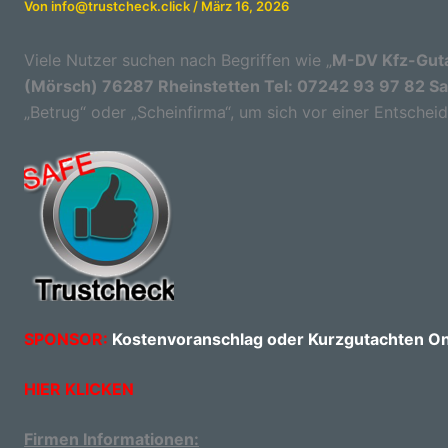
Von
info@trustcheck.click
/
März 16, 2026
Viele Nutzer suchen nach Begriffen wie „
M-DV Kfz-Gutac
(Mörsch) 76287 Rheinstetten Tel: 07242 93 97 82 S
„Betrug“ oder „Scheinfirma“, um sich vor einer Entschei
SPONSOR:
Kostenvoranschlag oder Kurzgutachten Onl
HIER KLICKEN
Firmen Informationen: