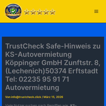
Zum
Inhalt
springen
TrustCheck Safe-Hinweis zu
KS-Autovermietung
Köppinger GmbH Zunftstr. 8,
(Lechenich)50374 Erftstadt
Tel: 02235 95 91 71
Autovermietung
Von
info@trustcheck.click
/
März 15, 2026
Viele Nutzer suchen nach Begriffen wie „
KS-