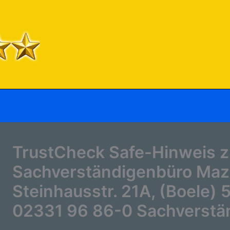
TrustCheck Safe-Hinweis z
Sachverständigenbüro Mazu
Steinhausstr. 21A, (Boele)
02331 96 86-0 Sachverstä