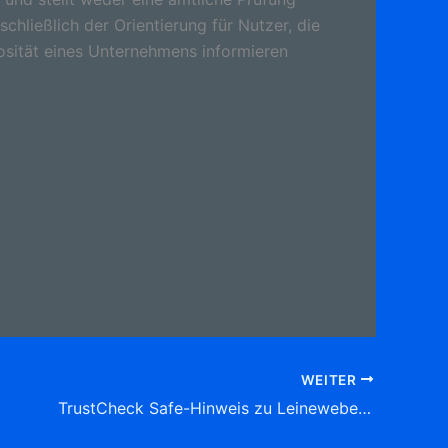
schließlich der Orientierung für Nutzer, die
osität eines Unternehmens informieren
WEITER
TrustCheck Safe-Hinweis zu Leineweber Manfred GmbH KFZ-Sachverständigenbüro , Hegstieg 34, (Baerl) 47199 Duisburg Tel: 02841 8 73 11 Sachverständige