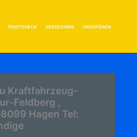
TRUSTCHECK
VERZEICHNIS
HINZUFÜGEN
u Kraftfahrzeug-
r-Feldberg ,
 58099 Hagen Tel:
ndige