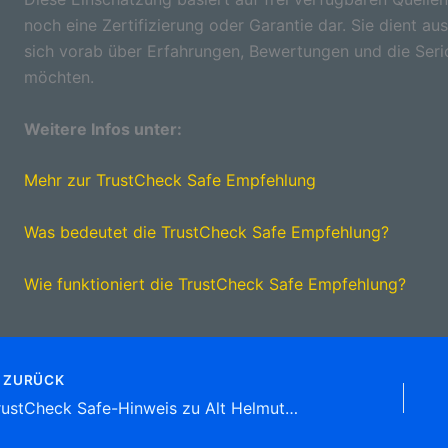
noch eine Zertifizierung oder Garantie dar. Sie dient aus
sich vorab über Erfahrungen, Bewertungen und die Seri
möchten.
Weitere Infos unter:
Mehr zur TrustCheck Safe Empfehlung
Was bedeutet die TrustCheck Safe Empfehlung?
Wie funktioniert die TrustCheck Safe Empfehlung?
ZURÜCK
TrustCheck Safe-Hinweis zu Alt Helmut KFZ-Sachverständiger , Hauptstr. 50, 66871 Körborn Tel: 06381 99 35 20 Autoreparaturen