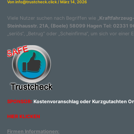
Von
info@trustcheck.click
/
März 14, 2026
Viele Nutzer suchen nach Begriffen wie „
Kraftfahrzeug
Steinhausstr. 21A, (Boele) 58099 Hagen Tel: 02331 
„seriös“, „Betrug“ oder „Scheinfirma“, um sich vor einer
SPONSOR:
Kostenvoranschlag oder Kurzgutachten Onl
HIER KLICKEN
Firmen Informationen: