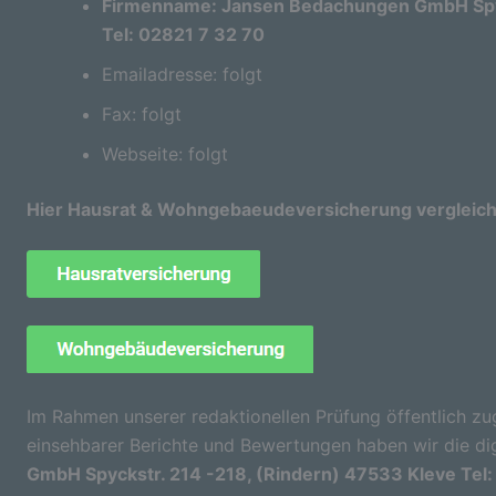
Firmenname: Jansen Bedachungen GmbH Spyc
Tel: 02821 7 32 70
Emailadresse: folgt
Fax: folgt
Webseite: folgt
Hier Hausrat & Wohngebaeudeversicherung vergleic
Im Rahmen unserer redaktionellen Prüfung öffentlich zu
einsehbarer Berichte und Bewertungen haben wir die di
GmbH Spyckstr. 214 -218, (Rindern) 47533 Kleve Tel: