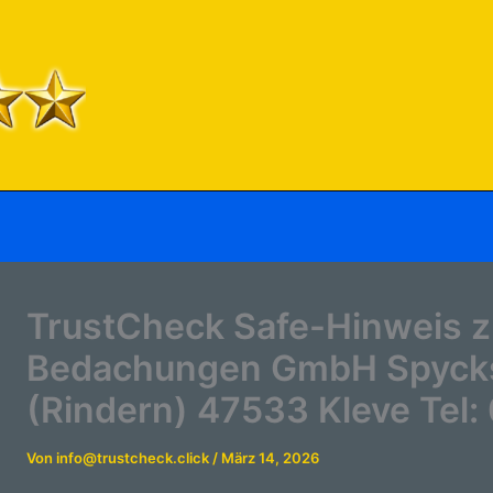
TrustCheck Safe-Hinweis 
Bedachungen GmbH Spyckst
(Rindern) 47533 Kleve Tel:
Von
info@trustcheck.click
/
März 14, 2026