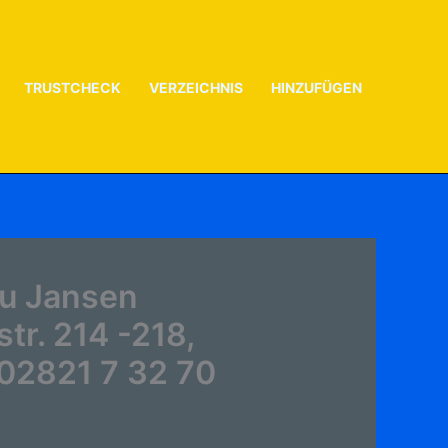
TRUSTCHECK
VERZEICHNIS
HINZUFÜGEN
zu Jansen
r. 214 -218,
 02821 7 32 70