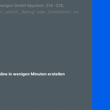
ungen GmbH Spyckstr. 214 -218,
, „seriös“, „Betrug“ oder „Scheinfirma“, um
ine in wenigen Minuten erstellen