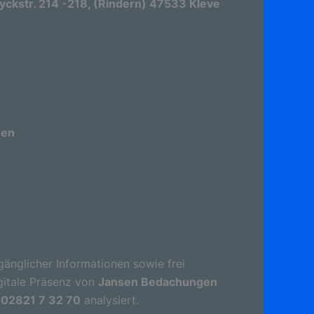
kstr. 214 -218, (Rindern) 47533 Kleve
hen
gänglicher Informationen sowie frei
gitale Präsenz von
Jansen Bedachungen
 02821 7 32 70
analysiert.