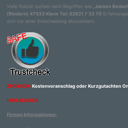
Viele Nutzer suchen nach Begriffen wie „
Jansen Bedach
(Rindern) 47533 Kleve Tel: 02821 7 32 70
Erfahrungen“
sich vor einer Entscheidung abzusichern.
SPONSOR:
Kostenvoranschlag oder Kurzgutachten Onl
HIER KLICKEN
Firmen Informationen: