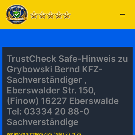
Zum
Inhalt
springen
TrustCheck Safe-Hinweis zu
Grybowski Bernd KFZ-
Sachverständiger ,
Eberswalder Str. 150,
(Finow) 16227 Eberswalde
Tel: 03334 20 88-0
Sachverständige
Von
info@trustcheck.click
/
März 23, 2026