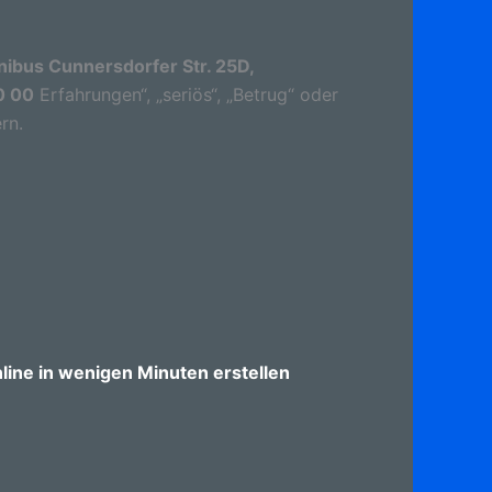
ibus Cunnersdorfer Str. 25D,
0 00
Erfahrungen“, „seriös“, „Betrug“ oder
rn.
ine in wenigen Minuten erstellen