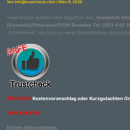
Von
info@trustcheck.click
/
März 9, 2026
Viele Nutzer suchen nach Begriffen wie „
Gendritzki Omn
(Coschütz/Gittersee)01189 Dresden Tel: 0351 4 01 1
„Scheinfirma“, um sich vor einer Entscheidung abzusiche
SPONSOR:
Kostenvoranschlag oder Kurzgutachten Onl
HIER KLICKEN
Firmen Informationen: