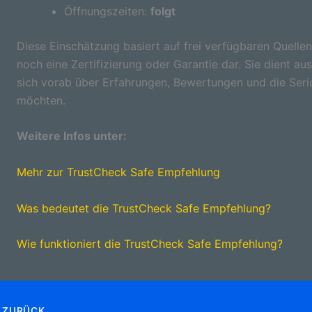
Öffnungszeiten:
folgt
Diese Einschätzung basiert auf frei verfügbaren Quellen
noch eine Zertifizierung oder Garantie dar. Sie dient aus
sich vorab über Erfahrungen, Bewertungen und die Seri
möchten.
Weitere Infos unter:
Mehr zur TrustCheck Safe Empfehlung
Was bedeutet die TrustCheck Safe Empfehlung?
Wie funktioniert die TrustCheck Safe Empfehlung?
ZURÜCK