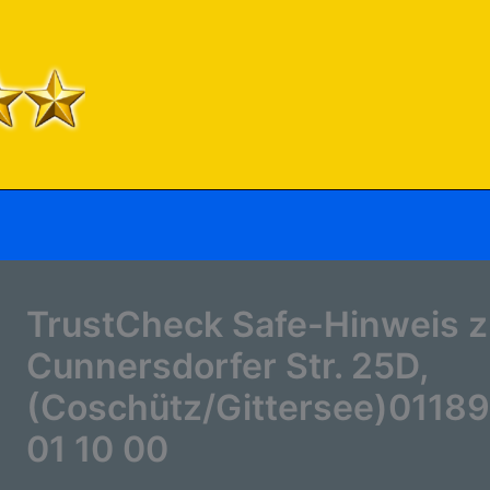
TrustCheck Safe-Hinweis z
Cunnersdorfer Str. 25D,
(Coschütz/Gittersee)01189
01 10 00