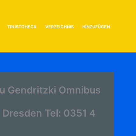
TRUSTCHECK
VERZEICHNIS
HINZUFÜGEN
u Gendritzki Omnibus
 Dresden Tel: 0351 4