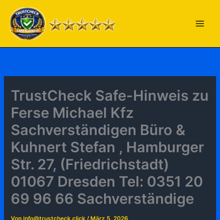
Zum
Inhalt
springen
TrustCheck Safe-Hinweis zu
Ferse Michael Kfz
Sachverständigen Büro &
Kuhnert Stefan , Hamburger
Str. 27, (Friedrichstadt)
01067 Dresden Tel: 0351 20
69 96 66 Sachverständige
Von
info@trustcheck.click
/
März 5, 2026