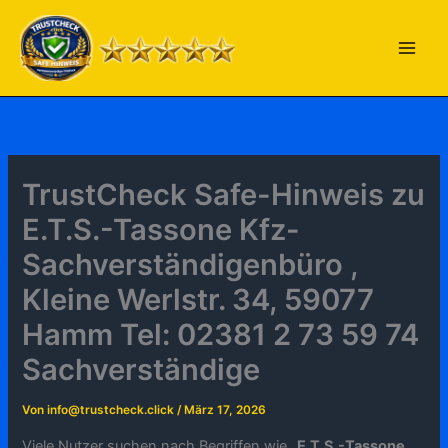
Zum
Inhalt
springen
TrustCheck Safe-Hinweis zu
E.T.S.-Tassone Kfz-
Sachverständigenbüro ,
Kleine Werlstr. 34, 59077
Hamm Tel: 02381 2 73 59 74
Sachverständige
Von
info@trustcheck.click
/
März 17, 2026
Viele Nutzer suchen nach Begriffen wie „
E.T.S.-Tassone