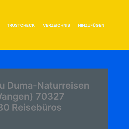
TRUSTCHECK
VERZEICHNIS
HINZUFÜGEN
zu Duma-Naturreisen
(Wangen) 70327
 80 Reisebüros