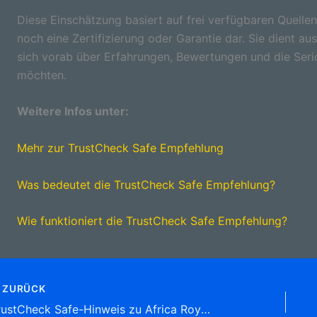
Diese Einschätzung basiert auf frei verfügbaren Quellen
noch eine Zertifizierung oder Garantie dar. Sie dient aus
sich vorab über Erfahrungen, Bewertungen und die Seri
möchten.
Weitere Infos unter:
Mehr zur TrustCheck Safe Empfehlung
Was bedeutet die TrustCheck Safe Empfehlung?
Wie funktioniert die TrustCheck Safe Empfehlung?
ZURÜCK
TrustCheck Safe-Hinweis zu Africa Royal Tours GmbH Adams-Lehmann-Str. 109, (Schwabing-West) 80797 München Tel: 089 1 27 09 11 16 Reisebüros