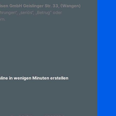
sen GmbH Geislinger Str. 33, (Wangen)
rungen“, „seriös“, „Betrug“ oder
rn.
ine in wenigen Minuten erstellen