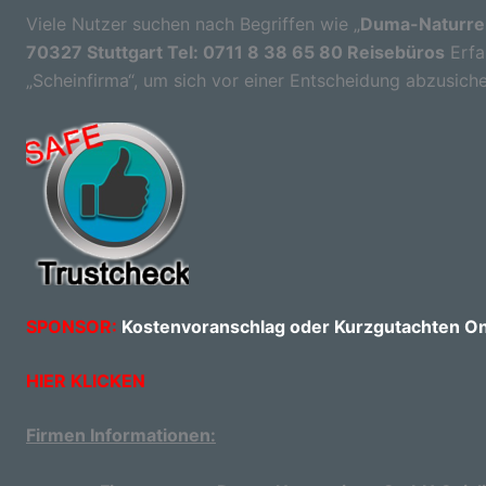
Viele Nutzer suchen nach Begriffen wie „
Duma-Naturrei
70327 Stuttgart Tel: 0711 8 38 65 80 Reisebüros
Erfah
„Scheinfirma“, um sich vor einer Entscheidung abzusiche
SPONSOR:
Kostenvoranschlag oder Kurzgutachten Onl
HIER KLICKEN
Firmen Informationen: