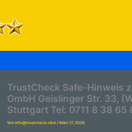
TrustCheck Safe-Hinweis 
GmbH Geislinger Str. 33, 
Stuttgart Tel: 0711 8 38 65
Von
info@trustcheck.click
/
März 17, 2026