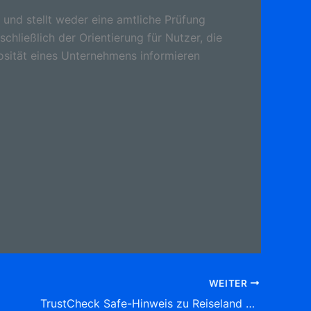
 und stellt weder eine amtliche Prüfung
schließlich der Orientierung für Nutzer, die
osität eines Unternehmens informieren
WEITER
TrustCheck Safe-Hinweis zu Reiseland GmbH & Co. KG Schillerplatz 4, (Mitte) 70173 Stuttgart Tel: 0711 1 62 49-20 Reisebüros