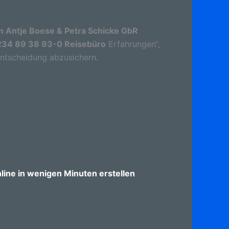
n Antje Boese & Petra Schicke GbR
234 89 38 93-0 Reisebüro
Erfahrungen“,
 Entscheidung abzusichern.
ine in wenigen Minuten erstellen