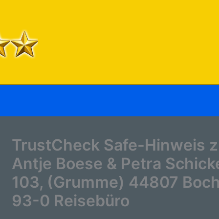
TrustCheck Safe-Hinweis z
Antje Boese & Petra Schick
103, (Grumme) 44807 Boch
93-0 Reisebüro