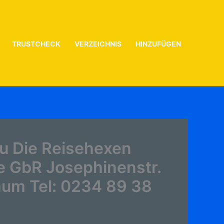
TRUSTCHECK
VERZEICHNIS
HINZUFÜGEN
u Die Reisehexen
e GbR Josephinenstr.
um Tel: 0234 89 38