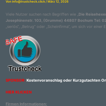
Von
info@trustcheck.click
/
März 12, 2026
Viele Nutzer suchen nach Begriffen wie „
Die Reisehexe
Josephinenstr. 103, (Grumme) 44807 Bochum Tel: 0
„seriös“, „Betrug“ oder „Scheinfirma“, um sich vor einer
SPONSOR:
Kostenvoranschlag oder Kurzgutachten Onl
HIER KLICKEN
Firmen Informationen: