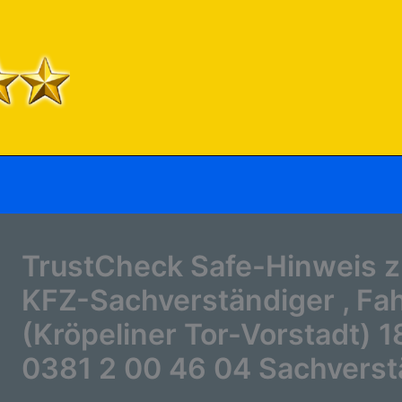
TrustCheck Safe-Hinweis z
KFZ-Sachverständiger , Fah
(Kröpeliner Tor-Vorstadt) 1
0381 2 00 46 04 Sachverst