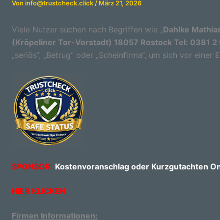
Von
info@trustcheck.click
/
März 21, 2026
Viele Nutzer suchen nach Begriffen wie „
Dahlke Mathias
(Kröpeliner Tor-Vorstadt) 18057 Rostock Tel: 0381 
„seriös“, „Betrug“ oder „Scheinfirma“, um sich vor einer
SPONSOR:
Kostenvoranschlag oder Kurzgutachten Onl
HIER KLICKEN
Firmen Informationen: