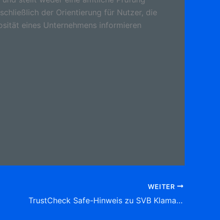
schließlich der Orientierung für Nutzer, die
osität eines Unternehmens informieren
WEITER
TrustCheck Safe-Hinweis zu SVB Klamann, Kfz-Sachverständigen-Büro Dipl.-Ing. J.Klamann , Stolper Str. 4, (Rahlstedt) 22145 Hamburg Tel: 040 37 41 93 62 Sachverständige