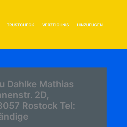
TRUSTCHECK
VERZEICHNIS
HINZUFÜGEN
u Dahlke Mathias
nenstr. 2D,
8057 Rostock Tel:
ändige