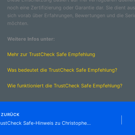
noch eine Zertifizierung oder Garantie dar. Sie dient aus
sich vorab über Erfahrungen, Bewertungen und die Seri
möchten.
Weitere Infos unter:
Mehr zur TrustCheck Safe Empfehlung
Was bedeutet die TrustCheck Safe Empfehlung?
Wie funktioniert die TrustCheck Safe Empfehlung?
ZURÜCK
TrustCheck Safe-Hinweis zu Christophersen Michael KFZ-Sachverständiger , Kälberhagen 3, 24405 Mohrkirch Tel: 04646 9 52 84 Sachverständige