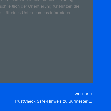
schließlich der Orientierung für Nutzer, die
osität eines Unternehmens informieren
WEITER
TrustCheck Safe-Hinweis zu Burmester Holger KFZ-Sachverständiger , Am Ziegelholz 17, 23879 Mölln Tel: Sachverständige