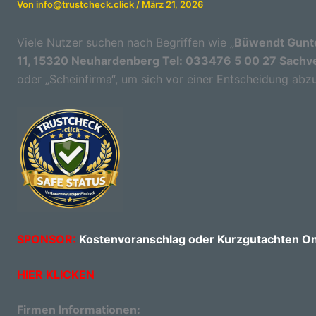
Von
info@trustcheck.click
/
März 21, 2026
Viele Nutzer suchen nach Begriffen wie „
Büwendt Gunte
11, 15320 Neuhardenberg Tel: 033476 5 00 27 Sachv
oder „Scheinfirma“, um sich vor einer Entscheidung abzu
SPONSOR:
Kostenvoranschlag oder Kurzgutachten Onl
HIER KLICKEN
Firmen Informationen: