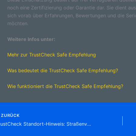
noch eine Zertifizierung oder Garantie dar. Sie dient aus
sich vorab über Erfahrungen, Bewertungen und die Seri
möchten.
Weitere Infos unter:
Mehr zur TrustCheck Safe Empfehlung
Was bedeutet die TrustCheck Safe Empfehlung?
Wie funktioniert die TrustCheck Safe Empfehlung?
ZURÜCK
TrustCheck Standort-Hinweis: Straßenverkehrsamt Konrad-Adenauer-Platz 1, 59368 Werne Tel: 02389 71-6 64 Kraftfahrzeugzulassungsstellen Adresse & Informationen