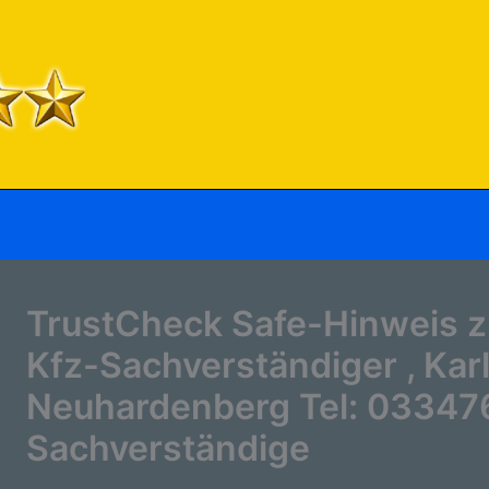
TrustCheck Safe-Hinweis 
Kfz-Sachverständiger , Kar
Neuhardenberg Tel: 03347
Sachverständige