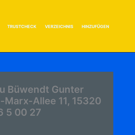
TRUSTCHECK
VERZEICHNIS
HINZUFÜGEN
zu Büwendt Gunter
l-Marx-Allee 11, 15320
6 5 00 27