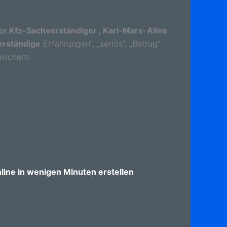
r Kfz-Sachverständiger , Karl-Marx-Allee
erständige
Erfahrungen“, „seriös“, „Betrug“
sichern.
ine in wenigen Minuten erstellen