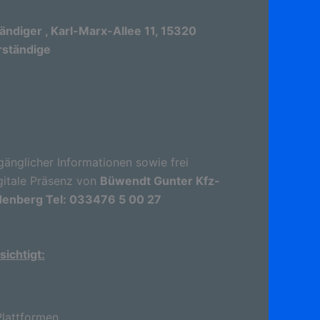
diger , Karl-Marx-Allee 11, 15320
rständige
gänglicher Informationen sowie frei
gitale Präsenz von
Büwendt Gunter Kfz-
rdenberg Tel: 033476 5 00 27
ichtigt:
lattformen