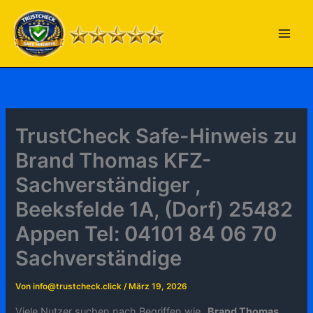
Zum
Inhalt
springen
TrustCheck Safe-Hinweis zu
Brand Thomas KFZ-
Sachverständiger ,
Beeksfelde 1A, (Dorf) 25482
Appen Tel: 04101 84 06 70
Sachverständige
Von
info@trustcheck.click
/
März 19, 2026
Viele Nutzer suchen nach Begriffen wie „
Brand Thomas