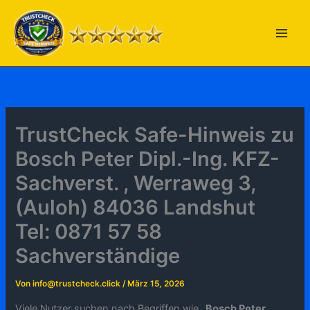
Zum
Inhalt
springen
TrustCheck Safe-Hinweis zu
Bosch Peter Dipl.-Ing. KFZ-
Sachverst. , Werraweg 3,
(Auloh) 84036 Landshut
Tel: 0871 57 58
Sachverständige
Von
info@trustcheck.click
/
März 15, 2026
Viele Nutzer suchen nach Begriffen wie „
Bosch Peter